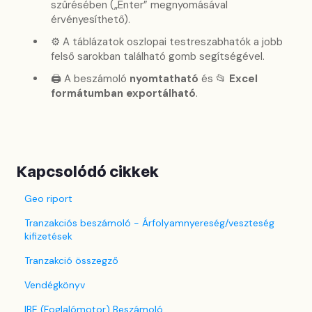
szűrésében („Enter” megnyomásával
érvényesíthető).
⚙️ A táblázatok oszlopai testreszabhatók a jobb
felső sarokban található gomb segítségével.
🖨️ A beszámoló
nyomtatható
és 📂
Excel
formátumban exportálható
.
Kapcsolódó cikkek
Geo riport
Tranzakciós beszámoló - Árfolyamnyereség/veszteség
kifizetések
Tranzakció összegző
Vendégkönyv
IBE (Foglalómotor) Beszámoló