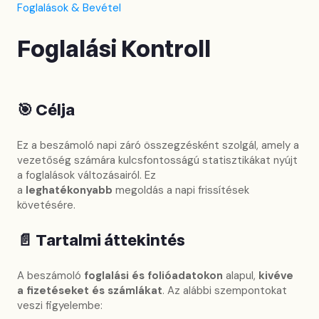
Foglalások & Bevétel
Foglalási Kontroll
🎯 Célja
Ez a beszámoló napi záró összegzésként szolgál, amely a
vezetőség számára kulcsfontosságú statisztikákat nyújt
a foglalások változásairól. Ez
a
leghatékonyabb
megoldás a napi frissítések
követésére.
📄 Tartalmi áttekintés
A beszámoló
foglalási és folióadatokon
alapul,
kivéve
a fizetéseket és számlákat
. Az alábbi szempontokat
veszi figyelembe: