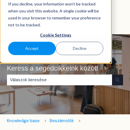
If you decline, your information won’t be tracked
Magyar
Almenü megjelenítése fordításokhoz
when you visit this website. A single cookie will be
used in your browser to remember your preference
not to be tracked.
Cookie Settings
Accept
Decline
Keress a segédcikkeink között
Nincs javaslat, mert üres a keresőmező.
Knowledge base
Beszámolók