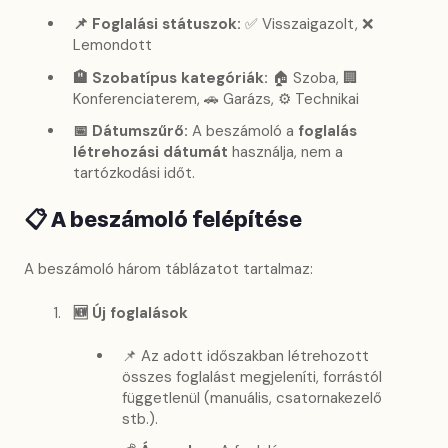
📌 Foglalási státuszok:
✅ Visszaigazolt, ❌
Lemondott
🏨 Szobatípus kategóriák:
🏠 Szoba, 🏢
Konferenciaterem, 🚗 Garázs, ⚙️ Technikai
📅 Dátumszűrő:
A beszámoló a
foglalás
létrehozási dátumát
használja, nem a
tartózkodási időt.
📋 A beszámoló felépítése
A beszámoló három táblázatot tartalmaz:
🆕 Új foglalások
📌 Az adott időszakban létrehozott
összes foglalást megjeleníti, forrástól
függetlenül (manuális, csatornakezelő
stb.).