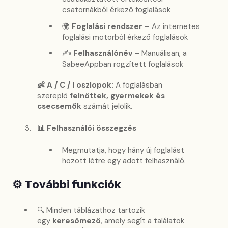
csatornákból érkező foglalások
🌍
Foglalási rendszer
– Az internetes
foglalási motorból érkező foglalások
✍️
Felhasználónév
– Manuálisan, a
SabeeAppban rögzített foglalások
👶 A / C / I oszlopok:
A foglalásban
szereplő
felnőttek, gyermekek és
csecsemők
számát jelölik.
📊 Felhasználói összegzés
Megmutatja, hogy hány új foglalást
hozott létre egy adott felhasználó.
⚙️ További funkciók
🔍 Minden táblázathoz tartozik
egy
keresőmező
, amely segít a találatok