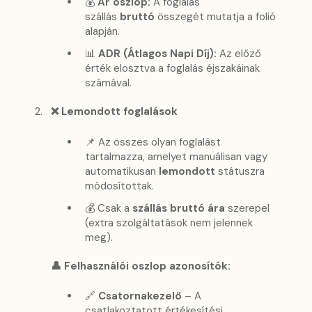
💰
Ár oszlop:
A foglalás
szállás
bruttó
összegét mutatja a folió
alapján.
📊
ADR (Átlagos Napi Díj):
Az előző
érték elosztva a foglalás éjszakáinak
számával.
❌ Lemondott foglalások
📌 Az összes olyan foglalást
tartalmazza, amelyet manuálisan vagy
automatikusan
lemondott
státuszra
módosítottak.
💰 Csak a
szállás bruttó ára
szerepel
(extra szolgáltatások nem jelennek
meg).
👤 Felhasználói oszlop azonosítók:
🔗
Csatornakezelő
– A
csatlakoztatott értékesítési