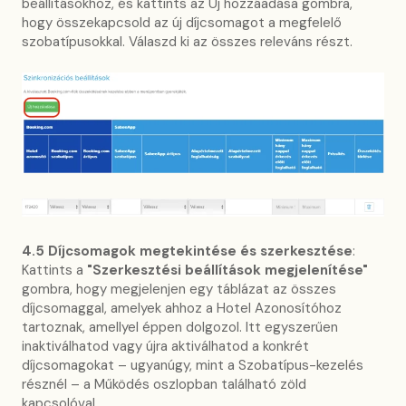
beállításokhoz, és kattints az Új hozzáadása gombra,
hogy összekapcsold az új díjcsomagot a megfelelő
szobatípusokkal. Válaszd ki az összes releváns részt.
4.5 Díjcsomagok megtekintése és szerkesztése
:
Kattints a
"Szerkesztési beállítások megjelenítése"
gombra, hogy megjelenjen egy táblázat az összes
díjcsomaggal, amelyek ahhoz a Hotel Azonosítóhoz
tartoznak, amellyel éppen dolgozol. Itt egyszerűen
inaktiválhatod vagy újra aktiválhatod a konkrét
díjcsomagokat – ugyanúgy, mint a Szobatípus-kezelés
résznél – a Működés oszlopban található zöld
kapcsolóval.