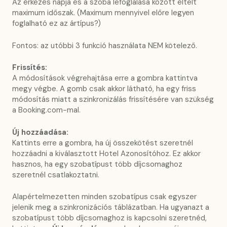
Az érkezés napja és a szoba lefoglalása között eltelt
maximum időszak. (Maximum mennyivel előre legyen
foglalható ez az ártípus?)
Fontos: az utóbbi 3 funkció használata NEM kötelező.
Frissítés:
A módosítások végrehajtása erre a gombra kattintva
megy végbe. A gomb csak akkor látható, ha egy friss
módosítás miatt a szinkronizálás frissítésére van szükség
a Booking.com-mal.
Új hozzáadása:
Kattints erre a gombra, ha új összekötést szeretnél
hozzáadni a kiválasztott Hotel Azonosítóhoz. Ez akkor
hasznos, ha egy szobatípust több díjcsomaghoz
szeretnél csatlakoztatni.
Alapértelmezetten minden szobatípus csak egyszer
jelenik meg a szinkronizációs táblázatban. Ha ugyanazt a
szobatípust több díjcsomaghoz is kapcsolni szeretnéd,