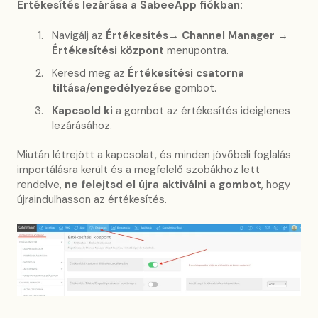
Értékesítés lezárása a SabeeApp fiókban:
Navigálj az
Értékesítés→ Channel Manager →
Értékesítési központ
menüpontra.
Keresd meg az
Értékesítési csatorna
tiltása/engedélyezése
gombot.
Kapcsold ki
a gombot az értékesítés ideiglenes
lezárásához.
Miután létrejött a kapcsolat, és minden jövőbeli foglalás
importálásra került és a megfelelő szobákhoz lett
rendelve,
ne felejtsd el újra aktiválni a gombot
, hogy
újraindulhasson az értékesítés.