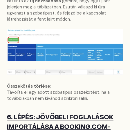
kattints az
Új hozzáadása
gombra, hogy egy új sor
jelenjen meg a táblázatban. Ezután válaszd ki újra
ugyanazt a szobatípust, és fejezd be a kapcsolat
létrehozását a fent leírt módon.
Összekötés törlése:
Távolíts el egy adott szobatípus összekötést, ha a
továbbiakban nem kívánod szinkronizálni.
6. LÉPÉS: JÖVŐBELI FOGLALÁSOK
IMPORTÁLÁSA A BOOKING.COM-