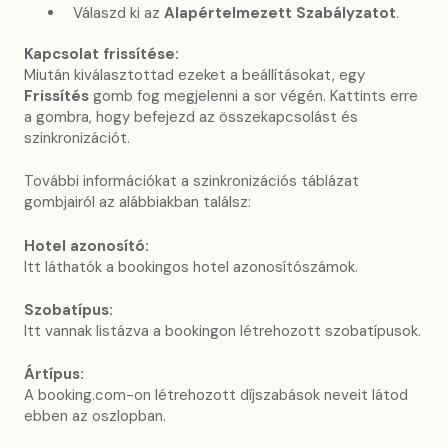
Válaszd ki az
Alapértelmezett Szabályzatot
.
Kapcsolat frissítése:
Miután kiválasztottad ezeket a beállításokat, egy
Frissítés
gomb fog megjelenni a sor végén. Kattints erre
a gombra, hogy befejezd az összekapcsolást és
szinkronizációt.
További információkat a szinkronizációs táblázat
gombjairól az alábbiakban találsz:
Hotel azonosító:
Itt láthatók a bookingos hotel azonosítószámok.
Szobatípus:
Itt vannak listázva a bookingon létrehozott szobatípusok.
Ártípus:
A booking.com-on létrehozott díjszabások neveit látod
ebben az oszlopban.