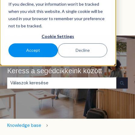
If you decline, your information won’t be tracked
Magyar
Almenü megjelenítése fordításokhoz
when you visit this website. A single cookie will be
used in your browser to remember your preference
not to be tracked.
Cookie Settings
Accept
Decline
Keress a segédcikkeink között
Nincs javaslat, mert üres a keresőmező.
Knowledge base