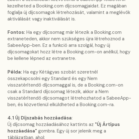
kezelheted a Booking.com díjcsomagjaidat. Ez magában
foglalja új díjcsomagok létrehozását, valamint a meglévők
aktiválását vagy inaktiválását is.
Fontos:
Ha egy díjcsomag már létezik a Booking.com
extraneteden, akkor nem szükséges újra létrehoznod a
SabeeApp-ben. Ez a funkció arra szolgál, hogy új
díjcsomagokat hozz létre a Booking.com-on anélkül, hogy
be kellene lépned az extranetre.
Példa:
Ha egy Kétágyas szobát szeretnél
összekapcsolni egy Standard és egy Nem
visszatérítendő díjcsomaggal is, de a Booking.com-on
csak a Standard díjcsomag létezik, akkor a Nem
visszatérítendő díjcsomagot létrehozhatod a SabeeApp-
ben, és közvetlenül elküldheted a Booking.com-ra.
4.1 Új Díjszabás hozzáadása
:
Új díjcsomag hozzáadásához kattints az
"Új Ártípus
hozzáadása"
gombra. Egy új sor jelenik meg a
táblázatban, ahol: