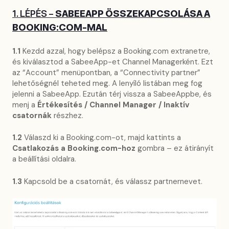
1. LÉPÉS –
SABEEAPP ÖSSZEKAPCSOLÁSA A
BOOKING:COM-MAL
1.1
Kezdd azzal, hogy belépsz a Booking.com extranetre,
és kiválasztod a SabeeApp-et Channel Managerként. Ezt
az “Account” menüpontban, a “Connectivity partner”
lehetőségnél teheted meg. A lenyíló listában meg fog
jelenni a SabeeApp. Ezután térj vissza a SabeeAppbe, és
menj a
Értékesítés / Channel Manager / Inaktív
csatornák
részhez.
1.2
Válaszd ki a Booking.com-ot, majd kattints a
Csatlakozás a Booking.com-hoz
gombra – ez átirányít
a beállítási oldalra.
1.3
Kapcsold be a csatornát, és válassz partnernevet.