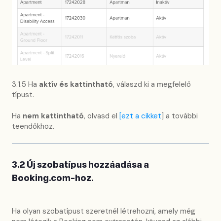
3.1.5 Ha
aktív és kattintható
, válaszd ki a megfelelő
típust.
Ha
nem kattintható
, olvasd el
[ezt a cikket
] a további
teendőkhöz.
3.2 Új szobatípus hozzáadása a
Booking.com-hoz.
Ha olyan szobatípust szeretnél létrehozni, amely még