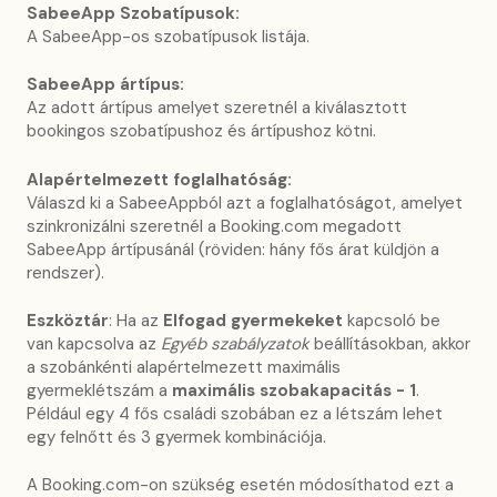
SabeeApp Szobatípusok:
A SabeeApp-os szobatípusok listája.
SabeeApp ártípus:
Az adott ártípus amelyet szeretnél a kiválasztott
bookingos szobatípushoz és ártípushoz kötni.
Alapértelmezett foglalhatóság:
Válaszd ki a SabeeAppból azt a foglalhatóságot, amelyet
szinkronizálni szeretnél a Booking.com megadott
SabeeApp ártípusánál (röviden: hány fős árat küldjön a
rendszer).
Eszköztár
: Ha az
Elfogad gyermekeket
kapcsoló be
van kapcsolva az
Egyéb szabályzatok
beállításokban, akkor
a szobánkénti alapértelmezett maximális
gyermeklétszám a
maximális szobakapacitás - 1
.
Például egy 4 fős családi szobában ez a létszám lehet
egy felnőtt és 3 gyermek kombinációja.
A Booking.com-on szükség esetén módosíthatod ezt a