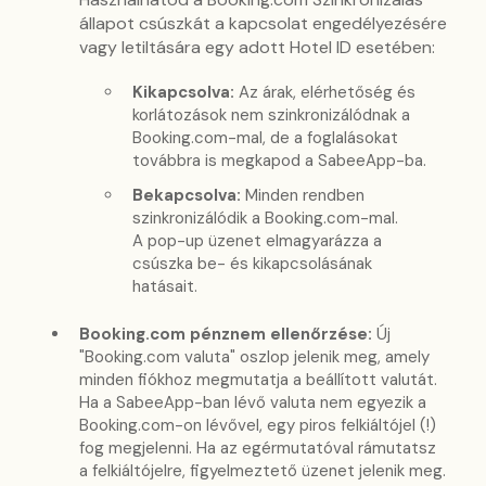
állapot csúszkát a kapcsolat engedélyezésére
vagy letiltására egy adott Hotel ID esetében:
Kikapcsolva:
Az árak, elérhetőség és
korlátozások nem szinkronizálódnak a
Booking.com-mal, de a foglalásokat
továbbra is megkapod a SabeeApp-ba.
Bekapcsolva:
Minden rendben
szinkronizálódik a Booking.com-mal.
A pop-up üzenet elmagyarázza a
csúszka be- és kikapcsolásának
hatásait.
Booking.com pénznem ellenőrzése:
Új
"Booking.com valuta" oszlop jelenik meg, amely
minden fiókhoz megmutatja a beállított valutát.
Ha a SabeeApp-ban lévő valuta nem egyezik a
Booking.com-on lévővel, egy piros felkiáltójel (!)
fog megjelenni. Ha az egérmutatóval rámutatsz
a felkiáltójelre, figyelmeztető üzenet jelenik meg.