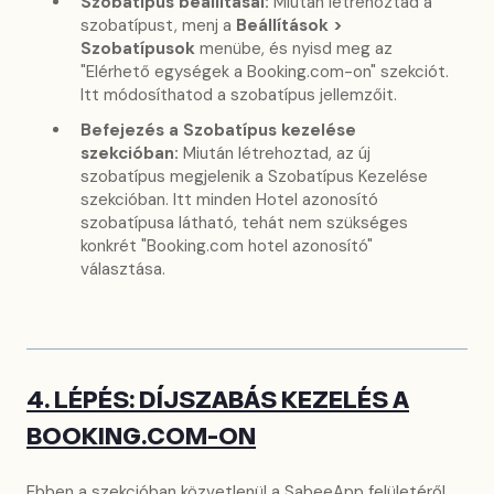
Szobatípus beállításai:
Miután létrehoztad a
szobatípust, menj a
Beállítások >
Szobatípusok
menübe, és nyisd meg az
"Elérhető egységek a Booking.com-on" szekciót.
Itt módosíthatod a szobatípus jellemzőit.
Befejezés a Szobatípus kezelése
szekcióban:
Miután létrehoztad, az új
szobatípus megjelenik a Szobatípus Kezelése
szekcióban. Itt minden Hotel azonosító
szobatípusa látható, tehát nem szükséges
konkrét "Booking.com hotel azonosító"
választása.
4. LÉPÉS: DÍJSZABÁS KEZELÉS A
BOOKING.COM-ON
Ebben a szekcióban közvetlenül a SabeeApp felületéről