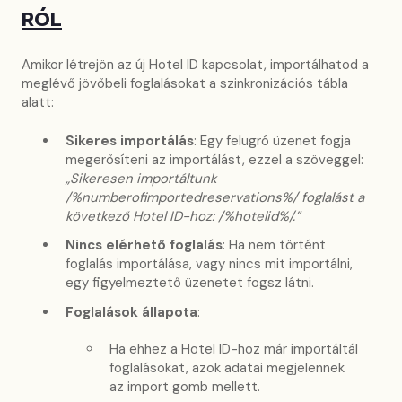
RÓL
Amikor létrejön az új Hotel ID kapcsolat, importálhatod a
meglévő jövőbeli foglalásokat a szinkronizációs tábla
alatt:
Sikeres importálás
: Egy felugró üzenet fogja
megerősíteni az importálást, ezzel a szöveggel:
„Sikeresen importáltunk
/%numberofimportedreservations%/ foglalást a
következő Hotel ID-hoz: /%hotelid%/.”
Nincs elérhető foglalás
: Ha nem történt
foglalás importálása, vagy nincs mit importálni,
egy figyelmeztető üzenetet fogsz látni.
Foglalások állapota
:
Ha ehhez a Hotel ID-hoz már importáltál
foglalásokat, azok adatai megjelennek
az import gomb mellett.