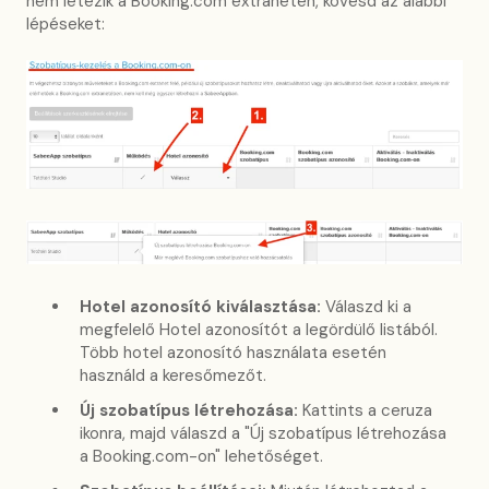
nem létezik a Booking.com extranetén, kövesd az alábbi
lépéseket:
Hotel azonosító kiválasztása:
Válaszd ki a
megfelelő Hotel azonosítót a legördülő listából.
Több hotel azonosító használata esetén
használd a keresőmezőt.
Új szobatípus létrehozása:
Kattints a ceruza
ikonra, majd válaszd a "Új szobatípus létrehozása
a Booking.com-on" lehetőséget.