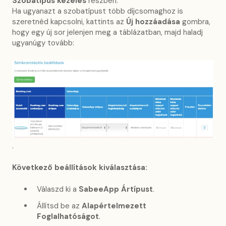
Szobatípus kezelés
részben.
Ha ugyanazt a szobatípust több díjcsomaghoz is
szeretnéd kapcsolni, kattints az
Új hozzáadása
gombra,
hogy egy új sor jelenjen meg a táblázatban, majd haladj
ugyanúgy tovább:
.
Következő beállítások kiválasztása:
Válaszd ki a
SabeeApp Ártípust
.
Állítsd be az
Alapértelmezett
Foglalhatóságot
.