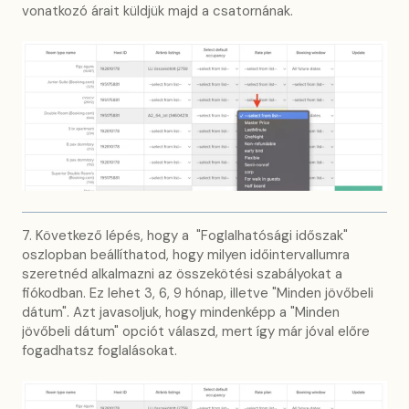
vonatkozó árait küldjük majd a csatornának.
7. Következő lépés, hogy a "Foglalhatósági időszak"
oszlopban beállíthatod, hogy milyen időintervallumra
szeretnéd alkalmazni az összekötési szabályokat a
fiókodban. Ez lehet 3, 6, 9 hónap, illetve "Minden jövőbeli
dátum". Azt javasoljuk, hogy mindenképp a "Minden
jövőbeli dátum" opciót válaszd, mert így már jóval előre
fogadhatsz foglalásokat.