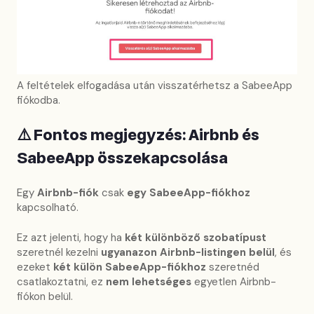
A feltételek elfogadása után visszatérhetsz a SabeeApp
fiókodba.
⚠️ Fontos megjegyzés: Airbnb és
SabeeApp összekapcsolása
Egy
Airbnb-fiók
csak
egy SabeeApp-fiókhoz
kapcsolható.
Ez azt jelenti, hogy ha
két különböző szobatípust
szeretnél kezelni
ugyanazon Airbnb-listingen belül
, és
ezeket
két külön SabeeApp-fiókhoz
szeretnéd
csatlakoztatni, ez
nem lehetséges
egyetlen Airbnb-
fiókon belül.