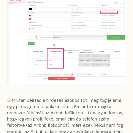
3. Miután beírtad a hirdetés azonosítót, meg fog jelenni
egy piros gomb a táblázat alatt. Kattints rá, majd a
rendszer átirányít az Airbnb felületére. Itt nagyon fontos,
hogy legyen profil fotó, email cím és telefon szám
feltöltve (az Airbnb fiókodhoz), mert ezek nélkül nem fog
engedni az Airbnb oldala, hogy a következő lépésre menj: