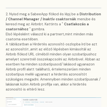
2. Nyisd meg a SabeeApp fiókod és lépj be a
Distribution
/ Channel Manager / Inaktív csaktornák
menübe és
keresd meg az Airbnbt. Kattints a "
Csatlakozás a
csatornához
" gombra.
Első lépésként válaszd ki a partnert,mint minden más
csatorna esetében.
A táblázatban a Hirdetés azonosító oszlopba írd be azt
az azonosítót ,amit az előző lépésben kimásoltál az
Airbnb fiókod URL címéből minden olyan szobatípushoz
amelyet szeretnél összekapcsolni az Airbnbvel. Abban az
esetben ha minden szobatípusod/ lakásod ugyanazon
Airbnb profil alatt található, értelemszerűen minden
szobatípus mellé ugyanazt a hirdetés azonosítót
szükséges megadni. Amennyiben minden szobatípusnak /
lakásnak külön Airbnb profilja van, akkor a hirdetés
azonosító is eltérő lesz.