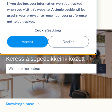
If you decline, your information won’t be tracked
Magyar
Almenü megjelenítése fordításokhoz
when you visit this website. A single cookie will be
used in your browser to remember your preference
not to be tracked.
Cookie Settings
Accept
Decline
Keress a segédcikkeink között
Nincs javaslat, mert üres a keresőmező.
Knowledge base