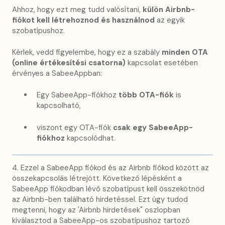
Ahhoz, hogy ezt meg tudd valósítani,
külön Airbnb-
fiókot kell létrehoznod és használnod
az egyik
szobatípushoz.
Kérlek, vedd figyelembe, hogy ez a szabály
minden OTA
(online értékesítési csatorna)
kapcsolat esetében
érvényes a SabeeAppban:
Egy SabeeApp-fiókhoz
több OTA-fiók
is
kapcsolható,
viszont egy OTA-fiók
csak egy SabeeApp-
fiókhoz
kapcsolódhat.
4. Ezzel a SabeeApp fiókod és az Airbnb fiókod között az
összekapcsolás létrejött. Következő lépésként a
SabeeApp fiókodban lévő szobatípust kell összekötnöd
az Airbnb-ben található hirdetéssel. Ezt úgy tudod
megtenni, hogy az 'Airbnb hirdetések" oszlopban
kiválasztod a SabeeApp-os szobatípushoz tartozó