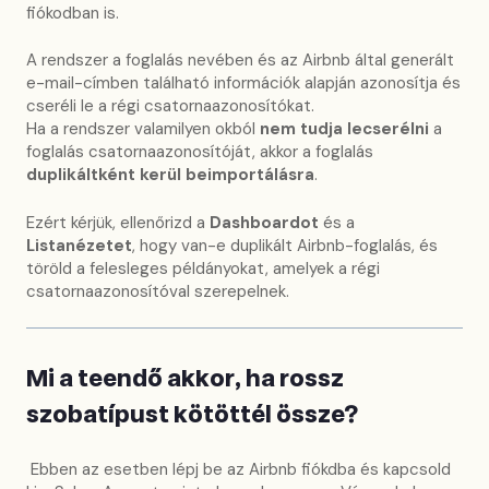
fiókodban is.
A rendszer a foglalás nevében és az Airbnb által generált
e-mail-címben található információk alapján azonosítja és
cseréli le a régi csatornaazonosítókat.
Ha a rendszer valamilyen okból
nem tudja lecserélni
a
foglalás csatornaazonosítóját, akkor a foglalás
duplikáltként kerül beimportálásra
.
Ezért kérjük, ellenőrizd a
Dashboardot
és a
Listanézetet
, hogy van-e duplikált Airbnb-foglalás, és
töröld a felesleges példányokat, amelyek a régi
csatornaazonosítóval szerepelnek.
Mi a teendő akkor, ha rossz
szobatípust kötöttél össze?
Ebben az esetben lépj be az Airbnb fiókdba és kapcsold