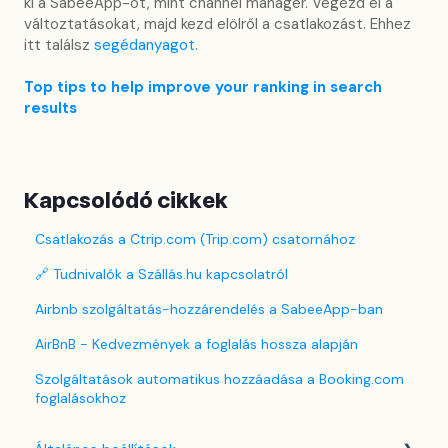
ki a SabeeApp-ot, mint channel manager. Végezd el a
változtatásokat, majd kezd elölről a csatlakozást. Ehhez
itt találsz
segédanyagot
.
Top tips to help improve your ranking in search
results
Kapcsolódó cikkek
Csatlakozás a Ctrip.com (Trip.com) csatornához
🔗 Tudnivalók a Szállás.hu kapcsolatról
Airbnb szolgáltatás-hozzárendelés a SabeeApp-ban
AirBnB - Kedvezmények a foglalás hossza alapján
Szolgáltatások automatikus hozzáadása a Booking.com
foglalásokhoz