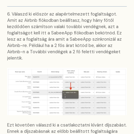
6. Válaszd ki először az alapértelmezett foglaltságot.
Amit az Airbnb fiókodban beállítasz, hogy hány főtől
kezdődően számítson valaki további vendégnek, azt a
foglaltságot kell itt a SabeeApp fiókodban bekötnöd. Ez
lesz az a foglaltság ára amit a SabeeApp szinkronizál az
Airbnb-re. Például ha a 2 fős árat kötöd be, akkor az
Airbnb-n a További vendégek a 2 fő feletti vendégeket
jelentik.
Ezt követően válaszd ki a csatlakoztatni kívánt díjszabást.
Ennek a díjszabásnak az előbb beállított foglaltságára