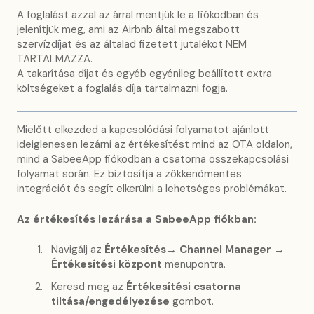
A foglalást azzal az árral mentjük le a fiókodban és
jelenítjük meg, ami az Airbnb által megszabott
szervízdíjat és az általad fizetett jutalékot NEM
TARTALMAZZA.
A takarítása díjat és egyéb egyénileg beállított extra
költségeket a foglalás díja tartalmazni fogja.
Mielőtt elkezded a kapcsolódási folyamatot ajánlott
ideiglenesen lezárni az értékesítést mind az OTA oldalon,
mind a SabeeApp fiókodban a csatorna összekapcsolási
folyamat során. Ez biztosítja a zökkenőmentes
integrációt és segít elkerülni a lehetséges problémákat.
Az értékesítés lezárása a SabeeApp fiókban:
Navigálj az
Értékesítés→ Channel Manager →
Értékesítési központ
menüpontra.
Keresd meg az
Értékesítési csatorna
tiltása/engedélyezése
gombot.