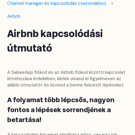
Channel manager és kapcsolódás csatornákhoz
Airbnb
Airbnb kapcsolódási
útmutató
A SabeeApp fiókod és az Airbnb fiókod közötti kapcsolat
létrehozása érdekében, kérlek olvasd el figyelmesen az
alábbi útmutatót és kövesd a benne felsorolt lépéseket.
A folyamat több lépcsős, nagyon
fontos a lépések sorrendjének a
betartása!
A kapcsolódási folyamat elindítása előtt, van egy pár