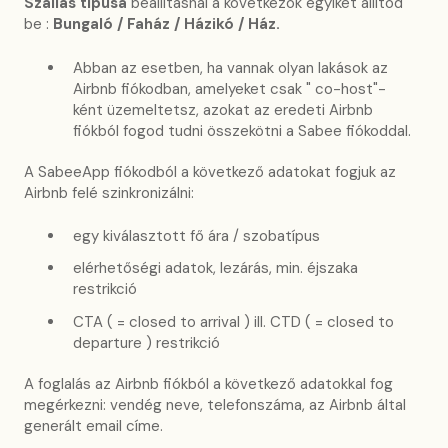
Szállás típusa
beállításnál a következők egyikét állítod
be :
Bungaló / Faház / Házikó / Ház.
Abban az esetben, ha vannak olyan lakások az
Airbnb fiókodban, amelyeket csak " co-host"-
ként üzemeltetsz, azokat az eredeti Airbnb
fiókból fogod tudni összekötni a Sabee fiókoddal.
A SabeeApp fiókodból a következő adatokat fogjuk az
Airbnb felé szinkronizálni:
egy kiválasztott fő ára / szobatípus
elérhetőségi adatok, lezárás, min. éjszaka
restrikció
CTA ( = closed to arrival ) ill. CTD ( = closed to
departure ) restrikció
A foglalás az Airbnb fiókból a következő adatokkal fog
megérkezni: vendég neve, telefonszáma, az Airbnb által
generált email címe.