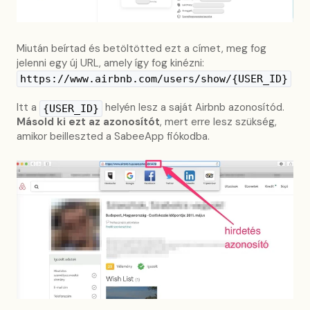
Miután beírtad és betöltötted ezt a címet, meg fog
jelenni egy új URL, amely így fog kinézni:
https://www.airbnb.com/users/show/{USER_ID}
Itt a
helyén lesz a saját Airbnb azonosítód.
{USER_ID}
Másold ki ezt az azonosítót
, mert erre lesz szükség,
amikor beilleszted a SabeeApp fiókodba.