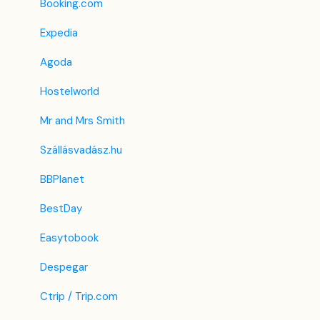
Előfizetés
PMS alatti menük
Adminisztráció
Booking.com
Regisztrációs adatlap
Expedia
Egyéni mező
Agoda
Hostelworld
Mr and Mrs Smith
Szállásvadász.hu
BBPlanet
BestDay
Easytobook
Despegar
Ctrip / Trip.com