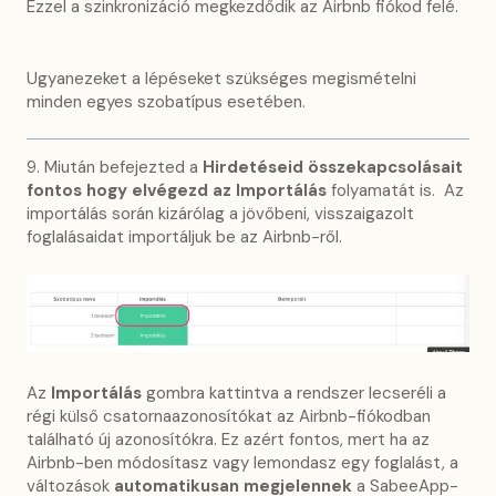
Ezzel a szinkronizáció megkezdődik az Airbnb fiókod felé.
Ugyanezeket a lépéseket szükséges megismételni
minden egyes szobatípus esetében.
9. Miután befejezted a
Hirdetéseid összekapcsolásait
fontos hogy elvégezd az Importálás
folyamatát is. Az
importálás során kizárólag a jövőbeni, visszaigazolt
foglalásaidat importáljuk be az Airbnb-ről.
Az
Importálás
gombra kattintva a rendszer lecseréli a
régi külső csatornaazonosítókat az Airbnb-fiókodban
található új azonosítókra. Ez azért fontos, mert ha az
Airbnb-ben módosítasz vagy lemondasz egy foglalást, a
változások
automatikusan megjelennek
a SabeeApp-