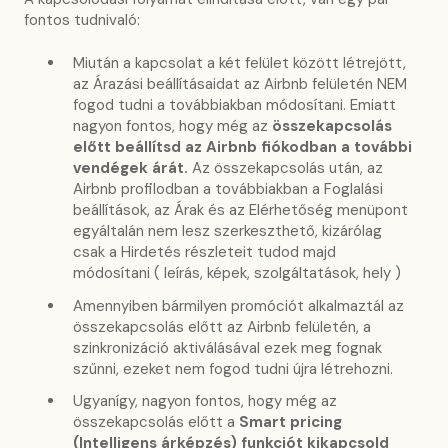
fontos tudnivaló:
Miután a kapcsolat a két felület között létrejött,
az Árazási beállításaidat az Airbnb felületén NEM
fogod tudni a továbbiakban módosítani. Emiatt
nagyon fontos, hogy még az
összekapcsolás
előtt beállítsd az Airbnb fiókodban a további
vendégek árát.
Az összekapcsolás után, az
Airbnb profilodban a továbbiakban a Foglalási
beállítások, az Árak és az Elérhetőség menüpont
egyáltalán nem lesz szerkeszthető, kizárólag
csak a Hirdetés részleteit tudod majd
módosítani ( leírás, képek, szolgáltatások, hely )
Amennyiben bármilyen promóciót alkalmaztál az
összekapcsolás előtt az Airbnb felületén, a
szinkronizáció aktiválásával ezek meg fognak
szűnni, ezeket nem fogod tudni újra létrehozni.
Ugyanígy, nagyon fontos, hogy még az
összekapcsolás előtt a
Smart pricing
(Intelligens árképzés) funkciót kikapcsold