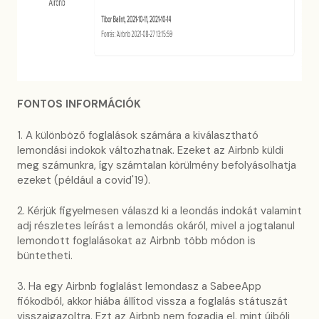
FONTOS INFORMÁCIÓK
1. A különböző foglalások számára a kiválasztható
lemondási indokok változhatnak. Ezeket az Airbnb küldi
meg számunkra, így számtalan körülmény befolyásolhatja
ezeket (például a covid'19).
2. Kérjük figyelmesen válaszd ki a leondás indokát valamint
adj részletes leírást a lemondás okáról, mivel a jogtalanul
lemondott foglalásokat az Airbnb több módon is
büntetheti.
3. Ha egy Airbnb foglalást lemondasz a SabeeApp
fiókodból, akkor hiába állítod vissza a foglalás státuszát
visszaigazoltra. Ezt az Airbnb nem fogadja el, mint újbóli