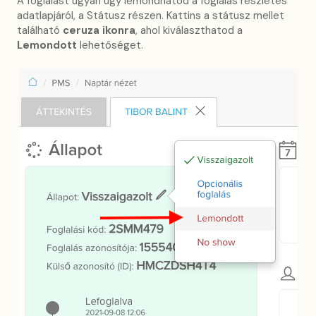
A foglalást ugyan úgy lemondhatod a foglalás részletes
adatlapjáról, a Státusz részen. Kattins a státusz mellet
található
ceruza ikonra
, ahol kiválaszthatod a
Lemondott
lehetőséget.