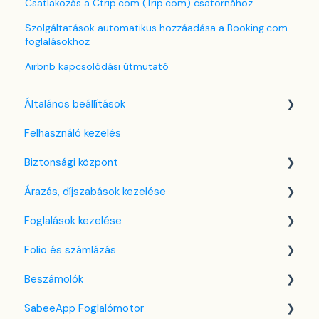
Csatlakozás a Ctrip.com (Trip.com) csatornához
Szolgáltatások automatikus hozzáadása a Booking.com
foglalásokhoz
Airbnb kapcsolódási útmutató
Általános beállítások
Felhasználó kezelés
Nyelv beállítások
Biztonsági központ
Cég / Szálláshely beállítások
Árazás, díjszabások kezelése
Adó beállítások
Kulcsfájl kezelés
Foglalások kezelése
Szabályzatok beállítása
Két-faktoros autentikáció (2FA)
Díjszabás beállítások
Folio és számlázás
Szobák beállításai
Bejelentkezés a SabeeApp fiókba
Árttípusok Engedélyezése / Tiltása
Kezdőlap
Beszámolók
Partnerek
CTA / CTD
Naptárnézet
Folio kezelése
SabeeApp Foglalómotor
Szolgáltatások
Kuponok
Foglalási adatlap
Számlákkal kapcsolatos tudnivalók
Front Office Beszámolók