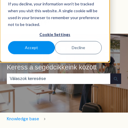
If you decline, your information won’t be tracked
Magyar
Almenü megjelenítése fordításokhoz
when you visit this website. A single cookie will be
used in your browser to remember your preference
not to be tracked.
Cookie Settings
Accept
Decline
Keress a segédcikkeink között
Nincs javaslat, mert üres a keresőmező.
Knowledge base