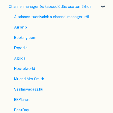
Channel manager és kapcsolódás csatornákhoz
Email sablonok beállítása
Bank kártya terhelése
Több pénznem kezelése
Foglalások & Bevétel
Foglalómotor (4.0)
Housekeeping
Összenyitható szoba - funkció
F&B
Korábbi Foglalómotor
Általános tudnivalók a channel manager-ről
Számla beállítások
Lista nézet
Takarítás & Karbantartás
Airbnb
Előfizetés
PMS alatti menük
Adminisztráció
Booking.com
Regisztrációs adatlap
Expedia
Egyéni mező
Agoda
Hostelworld
Mr and Mrs Smith
Szállásvadász.hu
BBPlanet
BestDay