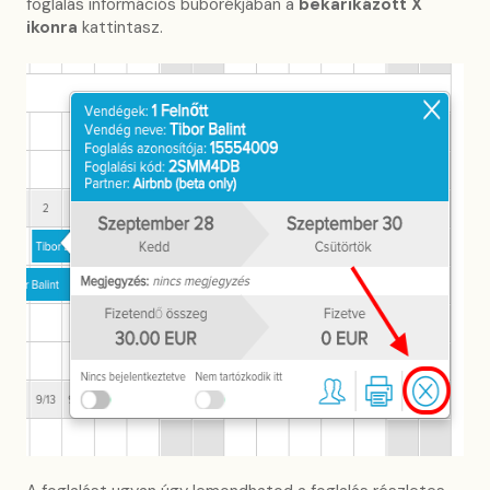
foglalás információs buborékjában a
bekarikázott
X
ikonra
kattintasz.