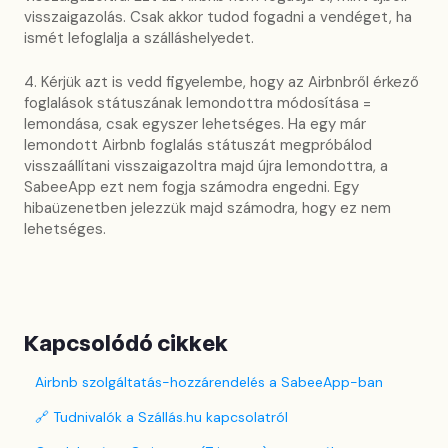
visszaigazolás. Csak akkor tudod fogadni a vendéget, ha
ismét lefoglalja a szálláshelyedet.
4. Kérjük azt is vedd figyelembe, hogy az Airbnbről érkező
foglalások státuszának lemondottra módosítása =
lemondása, csak egyszer lehetséges. Ha egy már
lemondott Airbnb foglalás státuszát megpróbálod
visszaállítani visszaigazoltra majd újra lemondottra, a
SabeeApp ezt nem fogja számodra engedni. Egy
hibaüzenetben jelezzük majd számodra, hogy ez nem
lehetséges.
Kapcsolódó cikkek
Airbnb szolgáltatás-hozzárendelés a SabeeApp-ban
🔗 Tudnivalók a Szállás.hu kapcsolatról